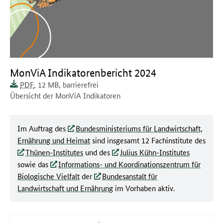
Dokument zum runterladen:
MonViA Indikatorenbericht 2024
Dokumentenformat:
Barrierefreiheit:
Dieses Dokument ist
Dokumentengröße:
PDF
, 12 MB
,
barrierefrei
Dokumentenbeschreibung:
Übersicht der MonViA Indikatoren
Im Auftrag des
Bundesministeriums für Landwirtschaft,
Ernährung und Heimat
sind insgesamt 12 Fachinstitute des
Thünen-Institutes
und des
Julius Kühn-Institutes
sowie das
Informations- und Koordinationszentrum für
Biologische Vielfalt
der
Bundesanstalt für
Landwirtschaft und Ernährung
im Vorhaben aktiv.