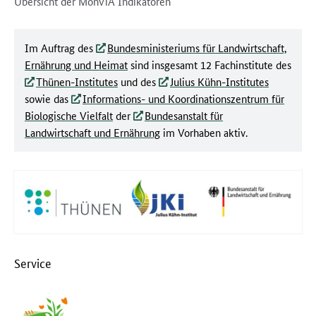
Dokumentenbeschreibung:
Übersicht der MonViA Indikatoren
Im Auftrag des
Bundesministeriums für Landwirtschaft,
Ernährung und Heimat
sind insgesamt 12 Fachinstitute des
Thünen-Institutes
und des
Julius Kühn-Institutes
sowie das
Informations- und Koordinationszentrum für
Biologische Vielfalt
der
Bundesanstalt für
Landwirtschaft und Ernährung
im Vorhaben aktiv.
Service