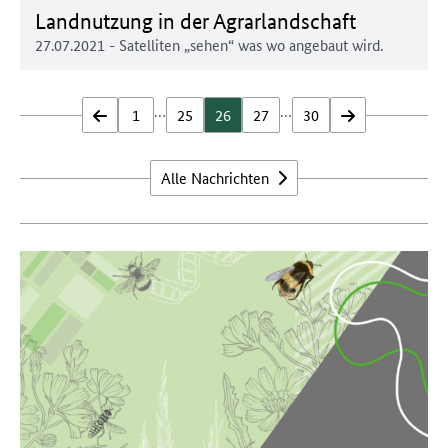
Landnutzung in der Agrarlandschaft
27.07.2021
- Satelliten „sehen“ was wo angebaut wird.
…
…
zurück
1
25
26
27
30
vor
Alle Nachrichten