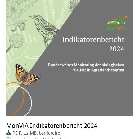
Dokument zum runterladen:
MonViA Indikatorenbericht 2024
Dokumentenformat:
Barrierefreiheit:
Dieses Dokument ist
Dokumentengröße:
PDF
, 12 MB
,
barrierefrei