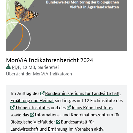
Dokument zum runterladen:
MonViA Indikatorenbericht 2024
Dokumentenformat:
Barrierefreiheit:
Dieses Dokument ist
Dokumentengröße:
PDF
, 12 MB
,
barrierefrei
Dokumentenbeschreibung:
Übersicht der MonViA Indikatoren
Im Auftrag des
Bundesministeriums für Landwirtschaft,
Ernährung und Heimat
sind insgesamt 12 Fachinstitute des
Thünen-Institutes
und des
Julius Kühn-Institutes
sowie das
Informations- und Koordinationszentrum für
Biologische Vielfalt
der
Bundesanstalt für
Landwirtschaft und Ernährung
im Vorhaben aktiv.