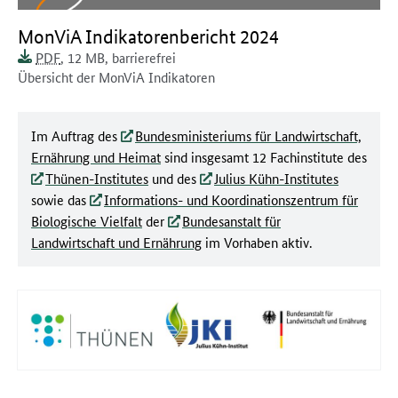
Dokument zum runterladen:
MonViA Indikatorenbericht 2024
Dokumentenformat:
Barrierefreiheit:
Dieses Dokument ist
Dokumentengröße:
PDF
, 12 MB
,
barrierefrei
Dokumentenbeschreibung:
Übersicht der MonViA Indikatoren
Im Auftrag des
Bundesministeriums für Landwirtschaft,
Ernährung und Heimat
sind insgesamt 12 Fachinstitute des
Thünen-Institutes
und des
Julius Kühn-Institutes
sowie das
Informations- und Koordinationszentrum für
Biologische Vielfalt
der
Bundesanstalt für
Landwirtschaft und Ernährung
im Vorhaben aktiv.