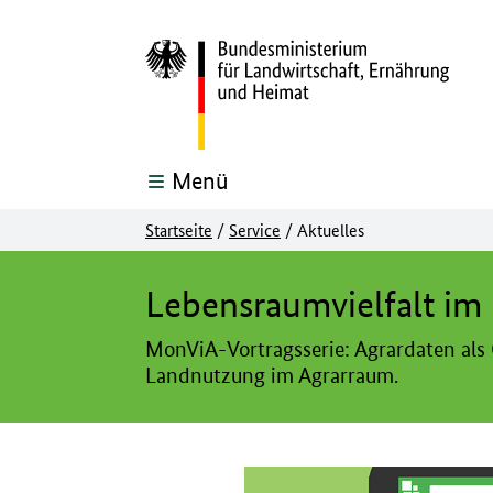
Menü
Startseite
/
Service
/
Aktuelles
Hier beginnt der Hauptinhalt dieser Seite
Lebensraumvielfalt im
MonViA-Vortragsserie: Agrardaten als
Landnutzung im Agrarraum.