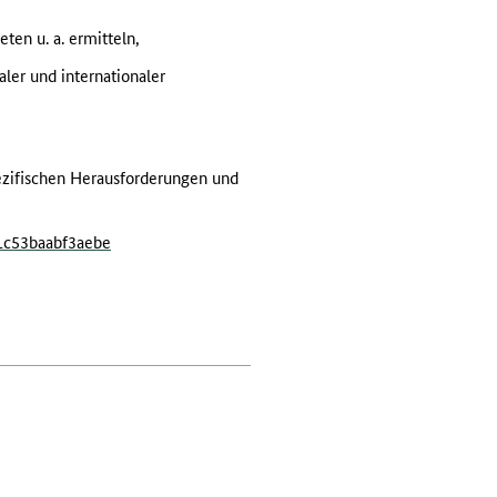
en u. a. ermitteln,
ler und internationaler
ezifischen Herausforderungen und
1c53baabf3aebe