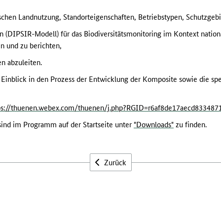
n Landnutzung, Standorteigenschaften, Betriebstypen, Schutzgebiet
n (DIPSIR-Modell) für das Biodiversitätsmonitoring im Kontext nationa
en und zu berichten,
n abzuleiten.
 Einblick in den Prozess der Entwicklung der Komposite sowie die sp
ps://thuenen.webex.com/thuenen/j.php?RGID=r6af8de17aecd833487
sind im Programm auf der Startseite unter
"Downloads"
zu finden.
Zurück