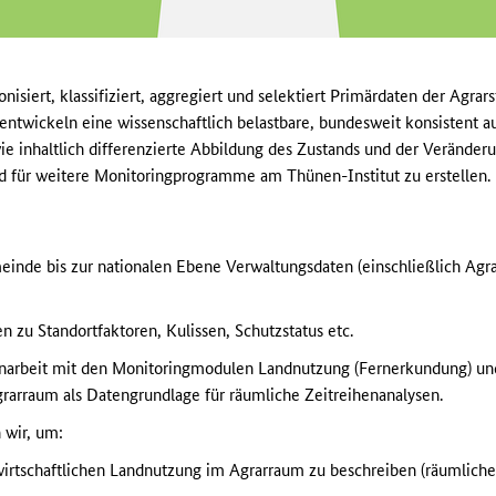
nisiert, klassifiziert, aggregiert und selektiert Primärdaten der Agrars
ntwickeln eine wissenschaftlich belastbare, bundesweit konsistent a
e inhaltlich differenzierte Abbildung des Zustands und der Verände
nd für weitere Monitoringprogramme am Thünen-Institut zu erstellen.
einde bis zur nationalen Ebene Verwaltungsdaten (einschließlich Ag
 zu Standortfaktoren, Kulissen, Schutzstatus etc.
arbeit mit den Monitoringmodulen Landnutzung (Fernerkundung) un
arraum als Datengrundlage für räumliche Zeitreihenanalysen.
 wir, um:
dwirtschaftlichen Landnutzung im Agrarraum zu beschreiben (räumliche