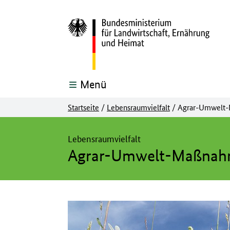
Menü
Startseite
/
Lebensraumvielfalt
/
Agrar-Umwelt
Hier beginnt der Hauptinhalt dieser Seite
Lebensraumvielfalt
Agrar-Umwelt-Maßna