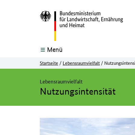
Menü
Startseite
/
Lebensraumvielfalt
/
Nutzungsintensi
Hier beginnt der Hauptinhalt dieser Seite
Lebensraumvielfalt
Nutzungsintensität