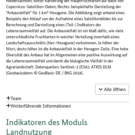
Niedersachsen; Mitte: Kartierung der Hauptfruchtarten auf Basis von
Copernicus-Satelliten-Daten; Rechts: beispielhafte Darstellung der
"Anbauvielfalt" für 1 km² Hexagone. Die Abbildung zeigt anhand eines
Beispiels den Ablauf von der Aufnahme eines Satellitenbildes bis zur
Berechnung und Darstellung eines (Teil-) Indikators der
Lebensraumvielfalt auf. Die Anbauvielfalt ist ein Maß dafür, wie viele
unterschiedliche Fruchtarten in welcher Verteilung innerhalb eines
Landschaftsausschnitts (hier: Hexagone) vorkommen. Je höher der
Wert, desto höher ist die Anbauvielfalt in der Hexagon-Zelle. Eine hohe
Diversität des Anbaus hat im Allgemeinen eine positive Auswirkung auf
die Lebensraumvielfalt und damit die biologische Vielfalt in der
Agrarlandschaft. Datenquellen: Sentinel-2 (ESA); ATKIS DLM
(Geobasisdaten: © GeoBasis-DE / BKG 2018).
Akkordeon-
Alle
öffnen
Team
Weiterführende Informationen
Indikatoren des Moduls
Landnutzung