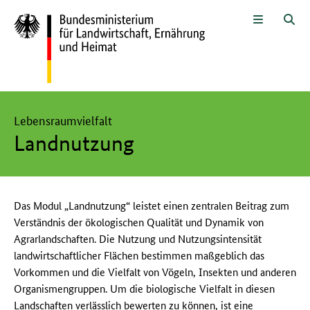
Zum Seiteninhalt
Zur Suche
Zur Hauptnavigation
Zur Sprachwahl und Metanavigati
Zur Unternavigation
Zur Fußnavigation
Menü
Suc
Hier beginnt der Hauptinhalt dieser Seite
Lebensraumvielfalt
Landnutzung
Das Modul „Landnutzung“ leistet einen zentralen Beitrag zum
Verständnis der ökologischen Qualität und Dynamik von
Agrarlandschaften. Die Nutzung und Nutzungsintensität
landwirtschaftlicher Flächen bestimmen maßgeblich das
Vorkommen und die Vielfalt von Vögeln, Insekten und anderen
Organismengruppen. Um die biologische Vielfalt in diesen
Landschaften verlässlich bewerten zu können, ist eine