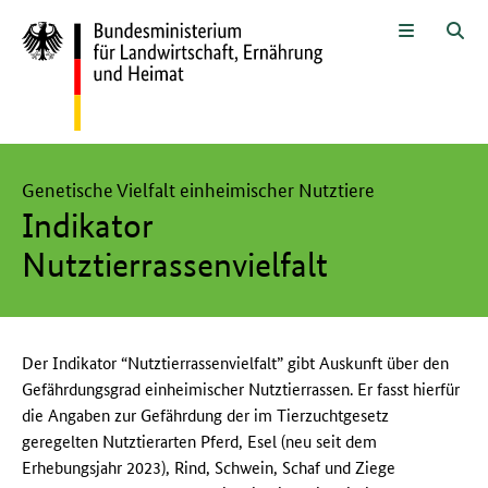
Zum Seiteninhalt
Zur Suche
Zur Hauptnavigation
Zur Sprachwahl und Metanavigati
Zur Unternavigation
Zur Fußnavigation
Menü
Suc
Hier beginnt der Hauptinhalt dieser Seite
Genetische Vielfalt einheimischer Nutztiere
Indikator
Nutztierrassenvielfalt
Der Indikator “Nutztierrassenvielfalt” gibt Auskunft über den
Gefährdungsgrad einheimischer Nutztierrassen. Er fasst hierfür
die Angaben zur Gefährdung der im Tierzuchtgesetz
geregelten Nutztierarten Pferd, Esel (neu seit dem
Erhebungsjahr 2023), Rind, Schwein, Schaf und Ziege