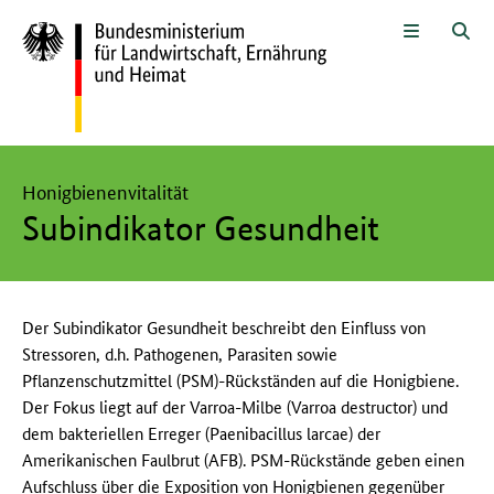
Zum Seiteninhalt
Zur Suche
Zur Hauptnavigation
Zur Sprachwahl und Metanavigati
Zur Unternavigation
Zur Fußnavigation
Menü
Suc
Hier beginnt der Hauptinhalt dieser Seite
Honigbienenvitalität
Subindikator Gesundheit
Der Subindikator Gesundheit beschreibt den Einfluss von
Stressoren, d.h. Pathogenen, Parasiten sowie
Pflanzenschutzmittel (PSM)-Rückständen auf die Honigbiene.
Der Fokus liegt auf der Varroa-Milbe (Varroa destructor) und
dem bakteriellen Erreger (Paenibacillus larcae) der
Amerikanischen Faulbrut (AFB). PSM-Rückstände geben einen
Aufschluss über die Exposition von Honigbienen gegenüber